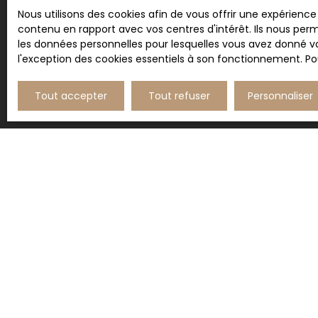
Nous utilisons des cookies afin de vous offrir une expérien
contenu en rapport avec vos centres d'intérêt. Ils nous perm
les données personnelles pour lesquelles vous avez donné vo
l'exception des cookies essentiels à son fonctionnement. Pou
Tout accepter
Tout refuser
Personnaliser
JE RECHERCHE UN BIEN
Vente appartement Bourg-la-Reine (92340)
Vente maison L'Haÿ-les-Roses (94240)