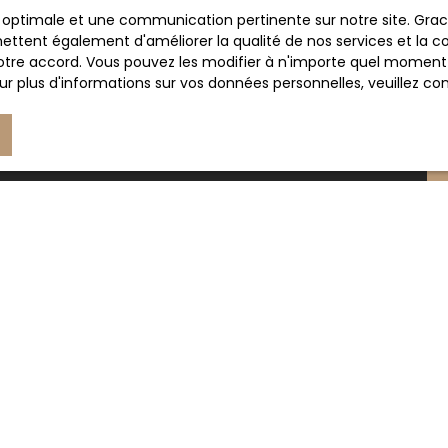
Société Worldline, Se
ce optimale et une communication pertinente sur notre site. Gr
ettent également d'améliorer la qualité de nos services et la con
Pour en savoir plus 
tre accord. Vous pouvez les modifier à n'importe quel moment via
veuillez consulter n
r plus d'informations sur vos données personnelles, veuillez co
JE SUIS PROPRIÉTAIRE
Estimez votre bien
Vendre avec nous