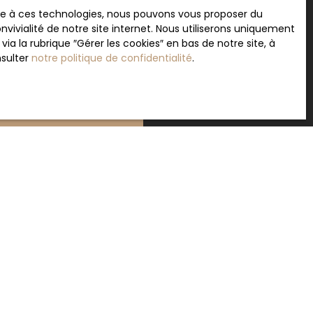
rvice Bloctel, CS 61311, 41013 BLOIS CEDEX.
ace à ces technologies, nous pouvons vous proposer du
vivialité de notre site internet. Nous utiliserons uniquement
sur le traitement de vos données personnelles,
 la rubrique ″Gérer les cookies″ en bas de notre site, à
otre
politique de confidentialité
.
nsulter
notre politique de confidentialité
.
Recevoir des annonces
INFORMATIONS
Nos honoraires
Nos honoraires