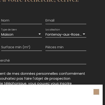
Nom
Email
Type de bien
Localisation
Maison
Fontenay-aux-Roses (92260)
Surface min (m²)
Pièces min
herché
ement de mes données personnelles conformément
souhaitez pas faire l'objet de prospection
e téléphonique, vous pouvez vous inscrire
 liste d'opposition au démarchage téléphonique,
L223-1 du code de la consommation, sur le site
.gouv.fr ou par courrier adressé à :