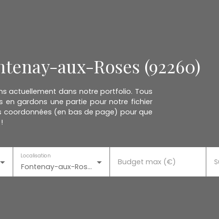
ntenay-aux-Roses (92260)
ns actuellement dans notre portfolio. Tous
s en gardons une partie pour notre fichier
s vos coordonnées (en bas de page) pour que
!
Localisation
Budget max (€)
S
Fontenay-aux-Roses (92260)