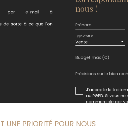
nous !
 ou par e-mail à
es de sorte à ce que l'on
Prénom
Type d'offre
Vente
Budget max (€)
Précisions sur le bien rec
J'accepte le trait
au RGPD. Si vous ne 
commerciale par voi
gratuitement sur la
prévu par l'article 
Internet www.bloctel
EST UNE PRIORITÉ POUR NOUS