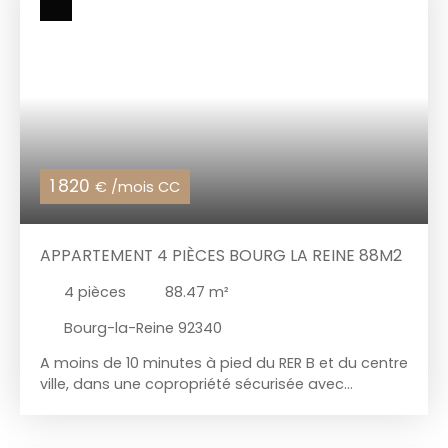
1 820
€ /mois CC
APPARTEMENT 4 PIÈCES BOURG LA REINE 88M2
4
pièces
88.47
m²
Bourg-la-Reine 92340
A moins de 10 minutes à pied du RER B et du centre
ville, dans une copropriété sécurisée avec
ascenseur, idéal pour les familles, au 5ème étage,
un appartement 4 pièces de 88m² agencé de la
manière suivante : entrée, cuisine séparée avec