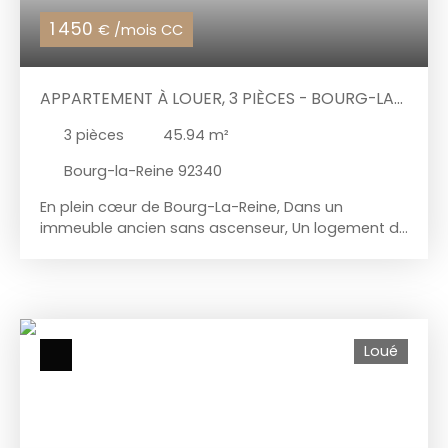
plusieurs fois sur demande des candidats.
1 450
€ /mois CC
APPARTEMENT À LOUER, 3 PIÈCES - BOURG-LA-
REINE 92340
3
pièces
45.94
m²
Bourg-la-Reine 92340
En plein cœur de Bourg-La-Reine, Dans un
immeuble ancien sans ascenseur, Un logement de
3 pièces totalement rénové et équipé avec goût,
Un séjour avec cuisine ouverte, Deux grandes
chambres, Une grande salle de douche,
Chauffage et eau individuels électriques,
Loué