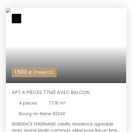
plaques et hotte, grand séjour. Partie nuit : une
première chambre avec balcon, deux autres
chambres, dégagement dressing, salle de bains
et WC séparés. Chauffage et eau chaude
collectifs, un box parking et une cave complète ce
bien. Disponible fin août.
1 500
€ /mois CC
APT 4 PIÈCES 77M2 AVEC BALCON
4
pièces
77.16
m²
Bourg-la-Reine 92340
RESIDENCE FERDINAND JAMIN, résidence agréable
avec grand jardin commun, idéal pour lire un livre