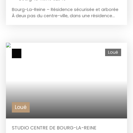
Bourg-La-Reine – Résidence sécurisée et arborée
À deux pas du centre-ville, dans une résidence
calme, bien entretenue et sécurisée, découvrez ce
charmant studio entièrement rénové situé en rez-
de-chaussée. L’appartement se compose d’une
entrée avec rangements, d’une salle d’eau avec
WC, ainsi que d’une pièce de vie agréable avec
Loué
cuisine ouverte, aménagée et équipée. Le
logement est loué meublé. Disponible le 1er août.
Chauffage et eau chaude inclus dans les charges.
Idéal pour un(e) étudiant(e) ou un(e) jeune
actif(ve).
Loué
STUDIO CENTRE DE BOURG-LA-REINE