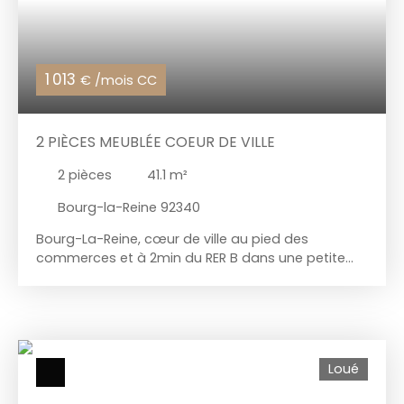
1 013
€ /mois CC
2 PIÈCES MEUBLÉE COEUR DE VILLE
2
pièces
41.1
m²
Bourg-la-Reine 92340
Bourg-La-Reine, cœur de ville au pied des
commerces et à 2min du RER B dans une petite
copropriété rénovée récemment. Au 2ème étage
sans ascenseur, un appartement 2 pièces d'une
superficie d'environ 41m² agencé de la manière
suivante : entrée, cuisine ouverte sur séjour,
chambre, salle de bain avec WC, cave en sous-
Loué
sol. entièrement sur cour, au calme, lumineux,
exposition sud. Chauffage et eau chaude