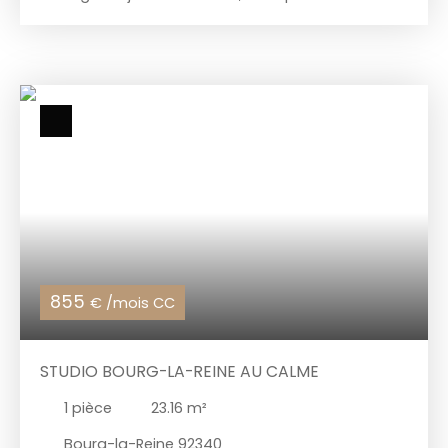
ou profiter avec les enfants, à 10 minutes du RER
B, commerces de proximité à 5 minutes, en
impasse, dans une copropriété sécurisée avec
espace verts et gardien, idéal pour les familles, au
1er étage, un appartement 4 pièces de 77. 16m²
agencé de la manière suivante : entrée, cuisine
séparée, grand séjour sur balcon, chambre 1 ou
salle à manger, dégagement, chambre 2,
chambre 3 sur balcon, salle de bains, WC séparés.
Au calme, sur jardin, exposition Nord/Sud
Chauffage collectif et eau chaude individuelle par
ballon, une cave complète ce bien.
855
€ /mois CC
STUDIO BOURG-LA-REINE AU CALME
1
pièce
23.16
m²
Bourg-la-Reine 92340