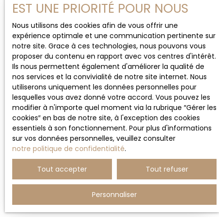
cuisine séparé ,WC une salle de bain et une
EST UNE PRIORITÉ POUR NOUS
Loué
chambre la deuxième chambre est accessible
depuis le séjour. chauffage et eau chaude
Nous utilisons des cookies afin de vous offrir une
individuelle électrique
expérience optimale et une communication pertinente sur
notre site. Grace à ces technologies, nous pouvons vous
proposer du contenu en rapport avec vos centres d'intérêt.
Ils nous permettent également d'améliorer la qualité de
nos services et la convivialité de notre site internet. Nous
utiliserons uniquement les données personnelles pour
lesquelles vous avez donné votre accord. Vous pouvez les
1 511
€ /mois CC
modifier à n'importe quel moment via la rubrique ″Gérer les
cookies″ en bas de notre site, à l'exception des cookies
essentiels à son fonctionnement. Pour plus d'informations
APPARTEMENT À LOUER, 3 PIÈCES - BOURG-LA-
sur vos données personnelles, veuillez consulter
REINE 92340
notre politique de confidentialité
.
3
pièces
64.5
m²
Tout accepter
Tout refuser
Bourg-la-Reine 92340
IMMEUBLE NEUF 2023 Bourg-La-Reine cœur de ville
Personnaliser
proche de toute commodités un appartement de
65 m² au 4 et dernier étage 3 min à pied du RER B
Bourg-La-Reine ainsi que 14 lignes de bus, écoles