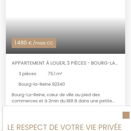
individuels électrique. Location meublée.
1 480
€ /mois CC
APPARTEMENT À LOUER, 3 PIÈCES - BOURG-LA-
REINE 92340
3
pièces
75.1
m²
Bourg-la-Reine 92340
Bourg-La-Reine, cœur de ville au pied des
commerces et à 2min du RER B dans une petite
copropriété rénovée récemment. Au 2éme étage
sans ascenseur, un appartement 3 pièces d'une
superficie d'environ 75 m² agencé de la manière
LE RESPECT DE VOTRE VIE PRIVÉE
suivante : une entrée desservant un séjour une