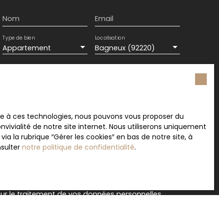
nformations ou pour organiser une visite.
Nom
Email
Type de bien
Localisation
Appartement
Bagneux (92220)
Surface min (m²)
Pièces min
ement de mes données personnelles conformément
souhaitez pas faire l'objet de prospection
ace à ces technologies, nous pouvons vous proposer du
e téléphonique, vous pouvez vous inscrire
vivialité de notre site internet. Nous utiliserons uniquement
 liste d'opposition au démarchage téléphonique,
 la rubrique ″Gérer les cookies″ en bas de notre site, à
L223-1 du code de la consommation, sur le site
nsulter
notre politique de confidentialité
.
.gouv.fr ou par courrier adressé à :
rvice Bloctel, CS 61311, 41013 BLOIS CEDEX.
sur le traitement de vos données personnelles,
otre
politique de confidentialité
.