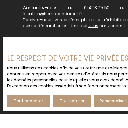
avec commerces à proximité et un accès facile
Contactez-nous au 01.41.13.75.50
location@immocondorcet.fr
Décrivez-nous vos critères phares et rédhibitoir
puisse démarcher les biens qui
vous
conviennent !
LE RESPECT DE VOTRE VIE PRIVÉE 
Nous utilisons des cookies afin de vous offrir une expérien
contenu en rapport avec vos centres d'intérêt. Ils nous perm
les données personnelles pour lesquelles vous avez donné vo
l'exception des cookies essentiels à son fonctionnement. Pou
Tout accepter
Tout refuser
Personnaliser