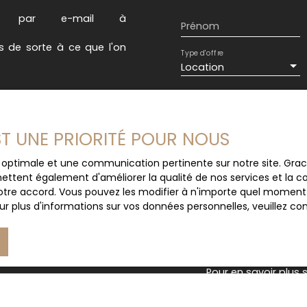
 aux transports.
contacter pour plus d'i
 ou par e-mail à
Prénom
es de sorte à ce que l'on
Type d'offre
Location
Loyer max (€/mois)
EST UNE PRIORITÉ POUR NOUS
J'accepte le trait
au RGPD. Si vous ne 
ce optimale et une communication pertinente sur notre site. Gr
commerciale par voi
ettent également d'améliorer la qualité de nos services et la con
gratuitement sur la
tre accord. Vous pouvez les modifier à n'importe quel moment via
prévu par l'article 
r plus d'informations sur vos données personnelles, veuillez co
Internet www.bloctel
Société Worldline, Se
Pour en savoir plus 
veuillez consulter n