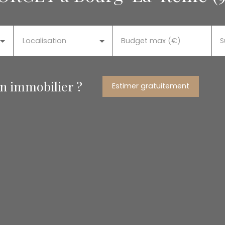
Localisation
Budget max (€)
S
en immobilier ?
Estimer gratuitement