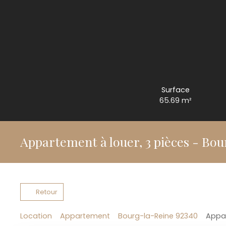
Surface
65.69
m²
Appartement à louer, 3 pièces - Bo
Retour
Location
Appartement
Bourg-la-Reine 92340
Appar