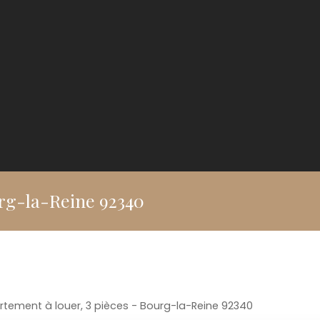
urg-la-Reine 92340
tement à louer, 3 pièces - Bourg-la-Reine 92340