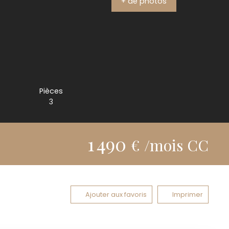
+ de photos
Pièces
3
1 490
€ /mois CC
Ajouter aux favoris
Imprimer