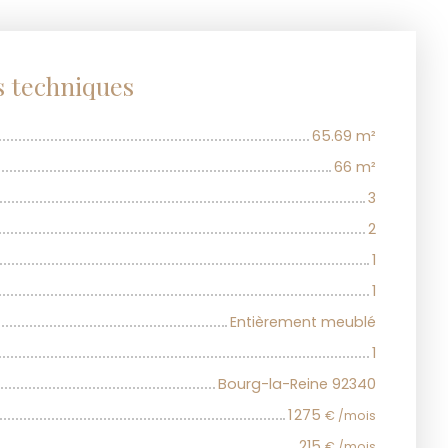
s techniques
65.69
m²
66
m²
3
2
1
1
Entièrement meublé
1
Bourg-la-Reine 92340
1 275
€ /mois
215
€ /mois