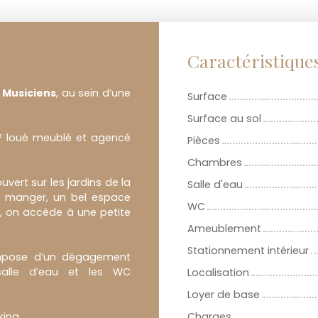
Caractéristique
s Musiciens
, au sein d’une
Surface
Surface au sol
² loué meublé et agencé
Pièces
Chambres
ert sur les jardins de la
Salle d'eau
 à manger, un bel espace
WC
ur, on accède à une petite
Ameublement
Stationnement intérieur
compose d’un dégagement
salle d’eau et les WC
Localisation
Loyer de base
king.
Charges