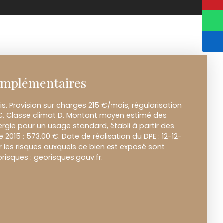
omplémentaires
. Provision sur charges 215 €/mois, régularisation
 C, Classe climat D. Montant moyen estimé des
rgie pour un usage standard, établi à partir des
e 2015 : 573.00 €. Date de réalisation du DPE : 12-12-
r les risques auxquels ce bien est exposé sont
orisques : georisques.gouv.fr.