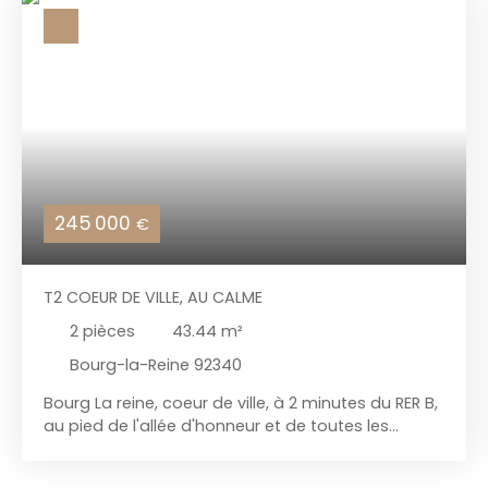
245 000
€
T2 COEUR DE VILLE, AU CALME
2
pièces
43.44
m²
Bourg-la-Reine 92340
Bourg La reine, coeur de ville, à 2 minutes du RER B,
au pied de l'allée d'honneur et de toutes les
commodités. Dans une petite copropriété, au
calme, au dernier étage, un appartement 2