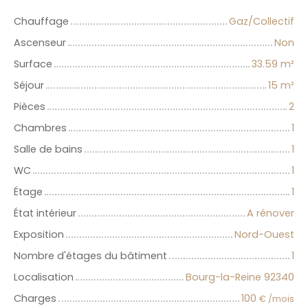
Chauffage
Gaz/Collectif
Ascenseur
Non
Surface
33.59
m²
Séjour
15
m²
Pièces
2
Chambres
1
Salle de bains
1
WC
1
Étage
1
État intérieur
A rénover
Exposition
Nord-Ouest
Nombre d'étages du bâtiment
1
Localisation
Bourg-la-Reine 92340
Charges
100
€ /mois