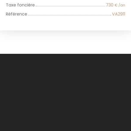
Taxe foncière
730
€ /an
Référence
VA2911
+
−