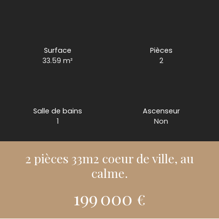
Surface
Pièces
33.59
m²
2
Salle de bains
Ascenseur
1
Non
2 pièces 33m2 coeur de ville, au
calme.
199 000
€